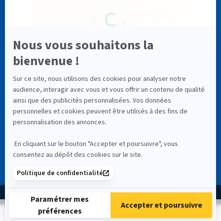
NOS RÉSEAUX SOCIAUX
4,9
335 avis
© INSTITUT CASSIOPÉE FORMATION 2000-2026