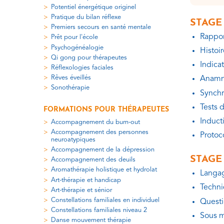
Potentiel énergétique originel
Pratique du bilan réflexe
STAGE 
Premiers secours en santé mentale
Rappor
Prêt pour l'école
Psychogénéalogie
Histoi
Qi gong pour thérapeutes
Indicat
Réflexologies faciales
Rêves éveillés
Anamnè
Sonothérapie
Synchr
Tests d
FORMATIONS POUR THÉRAPEUTES
Induct
Accompagnement du burn-out
Accompagnement des personnes
Protoc
neuroatypiques
Accompagnement de la dépression
STAGE 
Accompagnement des deuils
Aromathérapie holistique et hydrolat
Langag
Art-thérapie et handicap
Techni
Art-thérapie et sénior
Constellations familiales en individuel
Quest
Constellations familiales niveau 2
Sous m
Danse mouvement thérapie