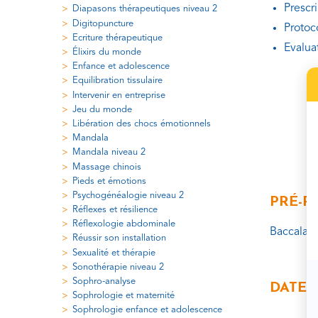
Prescr
Diapasons thérapeutiques niveau 2
Digitopuncture
Protoc
Ecriture thérapeutique
Evalua
Élixirs du monde
Enfance et adolescence
Equilibration tissulaire
Intervenir en entreprise
Jeu du monde
Libération des chocs émotionnels
Mandala
Mandala niveau 2
Massage chinois
Pieds et émotions
Psychogénéalogie niveau 2
PRÉ-R
Réflexes et résilience
Réflexologie abdominale
Baccalaur
Réussir son installation
Sexualité et thérapie
Sonothérapie niveau 2
Sophro-analyse
DATES
Sophrologie et maternité
Sophrologie enfance et adolescence