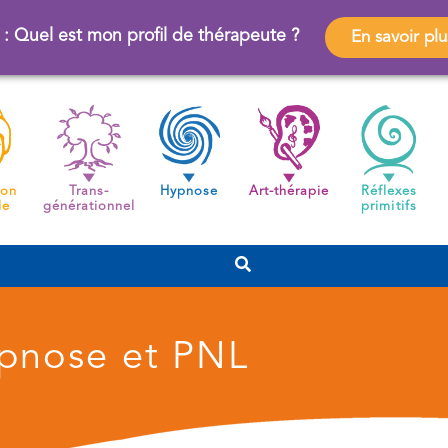
 : Quel est mon profil de thérapeute ?
En savoir plu
ion
Trans-
Hypnose
Art-thérapie
Réflexes
de
générationnel
primitifs
ypnose et PNL