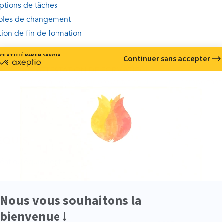
iptions de tâches
oles de changement
tion de fin de formation
Une
ATTESTATION DE FORMATION
vous sera délivrée sur présentation
d’un livret
comportant 
EQUIS
éat ou équivalent
 • 3 SESSIONS