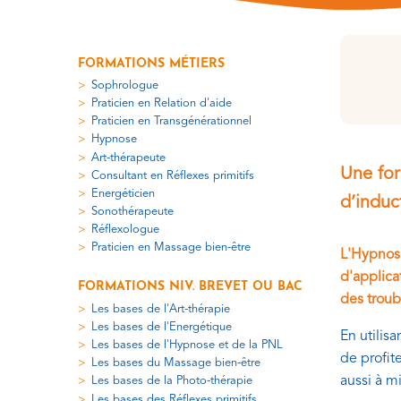
FORMATIONS MÉTIERS
Sophrologue
Praticien en Relation d'aide
Praticien en Transgénérationnel
Hypnose
Art-thérapeute
Une for
Consultant en Réflexes primitifs
Energéticien
d’induc
Sonothérapeute
Réflexologue
Praticien en Massage bien-être
L'Hypnose
d'applica
FORMATIONS NIV. BREVET OU BAC
des troub
Les bases de l'Art-thérapie
Les bases de l'Energétique
En utilis
Les bases de l'Hypnose et de la PNL
de profit
Les bases du Massage bien-être
aussi à m
Les bases de la Photo-thérapie
Les bases des Réflexes primitifs