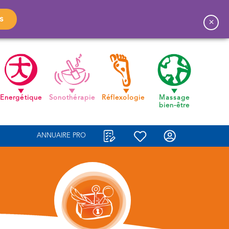
s
×
Energétique
Sonothérapie
Réflexologie
Massage
bien-être
ANNUAIRE PRO