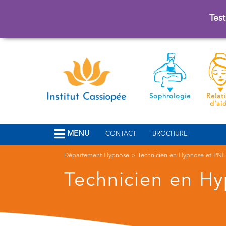
Test
Sophrologie
Relat
d'ai
MENU
CONTACT
BROCHURE
Département Hypnose
>
Technicien en Hypnose et PNL
Technicien en H