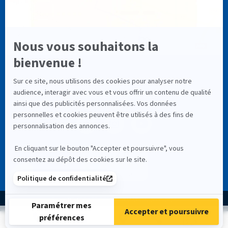
NOS RÉSEAUX SOCIAUX
4,9
335 avis
© INSTITUT CASSIOPÉE FORMATION 2000-2026