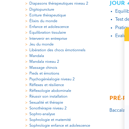
JOUR 
Diapasons thérapeutiques niveau 2
Digitopuncture
Equili
Ecriture thérapeutique
Test de
Élixirs du monde
Enfance et adolescence
Pratiq
Equilibration tissulaire
Evalua
Intervenir en entreprise
Jeu du monde
Libération des chocs émotionnels
Mandala
Mandala niveau 2
Massage chinois
Pieds et émotions
Psychogénéalogie niveau 2
Réflexes et résilience
Réflexologie abdominale
Réussir son installation
PRÉ-R
Sexualité et thérapie
Sonothérapie niveau 2
Baccalaur
Sophro-analyse
Sophrologie et maternité
Sophrologie enfance et adolescence