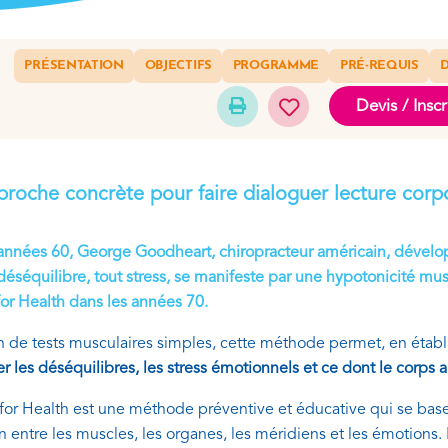
PRÉSENTATION
OBJECTIFS
PROGRAMME
PRÉ-REQUIS
D
Devis / Inscr
roche concrète pour faire dialoguer lecture corpor
années 60, George Goodheart, chiropracteur américain, dévelop
déséquilibre, tout stress, se manifeste par une hypotonicité m
for Health dans les années 70.
de tests musculaires simples, cette méthode permet, en établ
er les déséquilibres, les stress émotionnels et ce dont le corps 
for Health est une méthode préventive et éducative qui se base
on entre les muscles, les organes, les méridiens et les émotions.