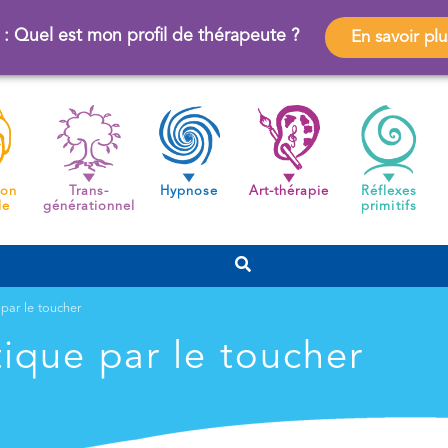
 : Quel est mon profil de thérapeute ?
En savoir plu
ion
Trans-
Hypnose
Art-thérapie
Réflexes
de
générationnel
primitifs
 par le toucher
tique par le toucher