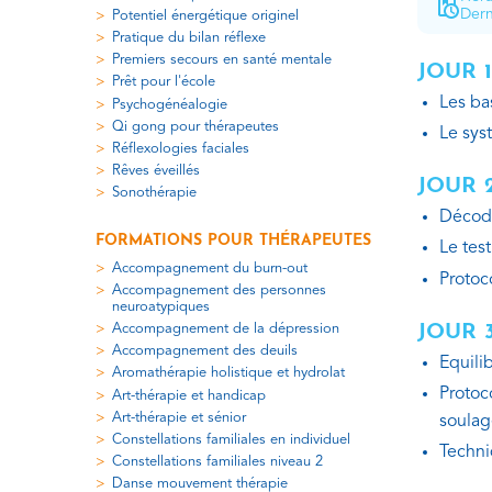
Dern
Potentiel énergétique originel
Pratique du bilan réflexe
Premiers secours en santé mentale
JOUR 1
Prêt pour l'école
Les ba
Psychogénéalogie
Qi gong pour thérapeutes
Le sys
Réflexologies faciales
Rêves éveillés
JOUR 
Sonothérapie
Décoda
FORMATIONS POUR THÉRAPEUTES
Le test
Accompagnement du burn-out
Protoco
Accompagnement des personnes
neuroatypiques
JOUR 
Accompagnement de la dépression
Accompagnement des deuils
Equili
Aromathérapie holistique et hydrolat
Protoco
Art-thérapie et handicap
Art-thérapie et sénior
soulag
Constellations familiales en individuel
Techni
Constellations familiales niveau 2
Danse mouvement thérapie