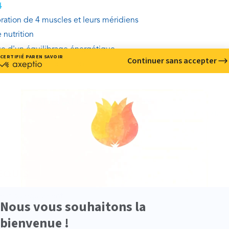
4
bration de 4 muscles et leurs méridiens
 nutrition
ue d'un équilibrage énergétique
tion de fin de formation
Une
ATTESTATION DE FORMATION
vous sera délivrée sur présentation
d’un livret
comportant 
EQUIS
éat ou équivalent.