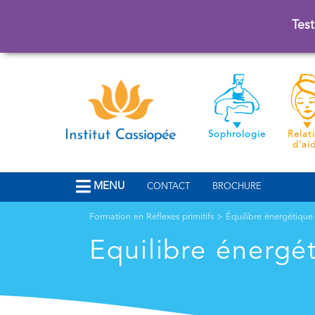
Test
Sophrologie
Relat
d'ai
MENU
CONTACT
BROCHURE
Formation en Réflexes primitifs
>
Équilibre énergétique
Equilibre énergé