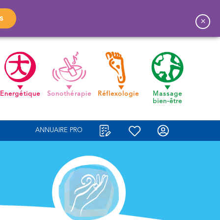
s
×
Energétique
Sonothérapie
Réflexologie
Massage
bien-être
ANNUAIRE PRO