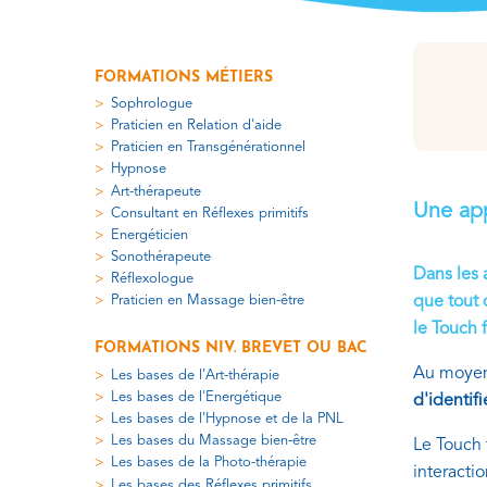
FORMATIONS MÉTIERS
Sophrologue
Praticien en Relation d'aide
Praticien en Transgénérationnel
Hypnose
Art-thérapeute
Une app
Consultant en Réflexes primitifs
Energéticien
Sonothérapeute
Dans les 
Réflexologue
que tout 
Praticien en Massage bien-être
le Touch 
FORMATIONS NIV. BREVET OU BAC
Au moyen 
Les bases de l'Art-thérapie
Les bases de l'Energétique
d'identifi
Les bases de l'Hypnose et de la PNL
Les bases du Massage bien-être
Le Touch 
Les bases de la Photo-thérapie
interacti
Les bases des Réflexes primitifs