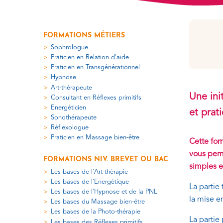
FORMATIONS MÉTIERS
Sophrologue
Praticien en Relation d'aide
Praticien en Transgénérationnel
Hypnose
Art-thérapeute
Une ini
Consultant en Réflexes primitifs
Energéticien
et prat
Sonothérapeute
Réflexologue
Praticien en Massage bien-être
Cette for
vous perm
FORMATIONS NIV. BREVET OU BAC
simples e
Les bases de l'Art-thérapie
Les bases de l'Energétique
La partie
Les bases de l'Hypnose et de la PNL
la mise e
Les bases du Massage bien-être
Les bases de la Photo-thérapie
La partie
Les bases des Réflexes primitifs