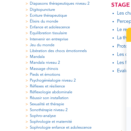
Diapasons thérapeutiques niveau 2
STAGE 
Digitopuncture
Les ch
Ecriture thérapeutique
Percep
Élixirs du monde
Enfance et adolescence
Le rep
Equilibration tissulaire
La thér
Intervenir en entreprise
Jeu du monde
Protoc
Libération des chocs émotionnels
Les on
Mandala
Les fo
Mandala niveau 2
Massage chinois
Evalua
Pieds et émotions
Psychogénéalogie niveau 2
Réflexes et résilience
Réflexologie abdominale
Réussir son installation
Sexualité et thérapie
Sonothérapie niveau 2
Sophro-analyse
Sophrologie et maternité
Sophrologie enfance et adolescence