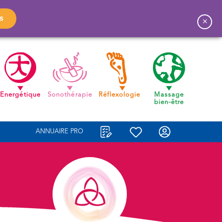
s
×
Energétique
Sonothérapie
Réflexologie
Massage
bien-être
ANNUAIRE PRO