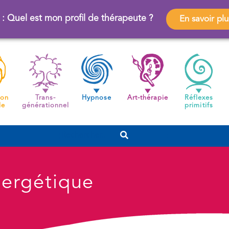
 : Quel est mon profil de thérapeute ?
En savoir plu
ion
Trans-
Hypnose
Art-thérapie
Réflexes
de
générationnel
primitifs
nergétique