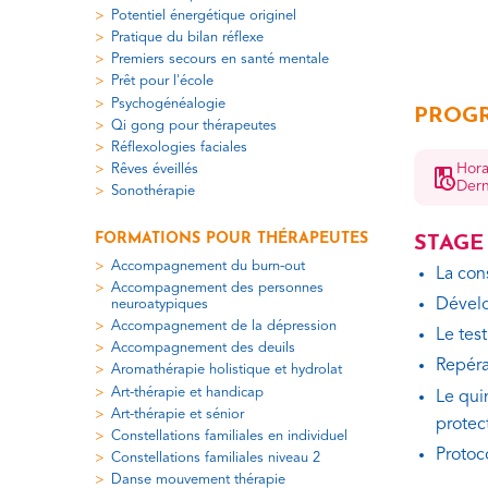
Potentiel énergétique originel
Pratique du bilan réflexe
Premiers secours en santé mentale
Prêt pour l'école
Psychogénéalogie
PROGR
Qi gong pour thérapeutes
Réflexologies faciales
Hora
Rêves éveillés
Dern
Sonothérapie
FORMATIONS POUR THÉRAPEUTES
STAGE 
Accompagnement du burn-out
La con
Accompagnement des personnes
Dévelo
neuroatypiques
Accompagnement de la dépression
Le tes
Accompagnement des deuils
Repéra
Aromathérapie holistique et hydrolat
Art-thérapie et handicap
Le qui
Art-thérapie et sénior
protect
Constellations familiales en individuel
Protoc
Constellations familiales niveau 2
Danse mouvement thérapie