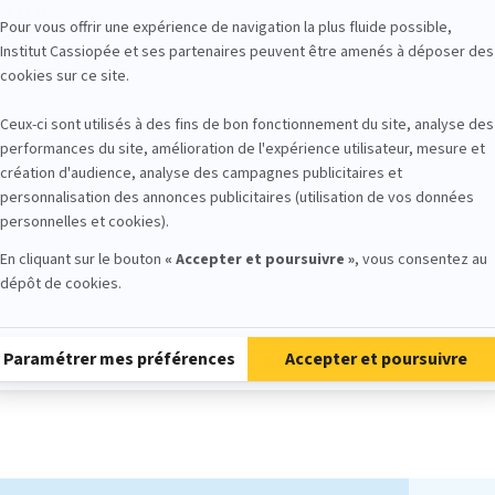
EQUIS
éat ou équivalent.
 • 2 SESSIONS
Novembre 2026
Mars 2027
0 - 22 novembre 2026
BE1 : 11 - 13 mars 2027
 - 24 janvier 2027
BE2 : 27 - 29 mai 2027
309 stagiaires formés en 10 ans