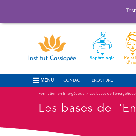
Test
Sophrologie
Relat
d'ai
MENU
CONTACT
BROCHURE
Formation en Energétique
>
Les bases de l'énergétique
Les bases de l'E