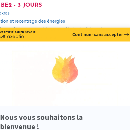
BE2 - 3 JOURS
akras
tion et recentrage des énergies
érage des zones en vide ou en plénitude d'énergie
apie par le son et la couleur
ole de soin par la couleur
des de forme
ndamentaux du qi gong
tion de fin de formation
Une
ATTESTATION DE FORMATION
vous sera délivrée sur présentation
d’un livret
comportant 