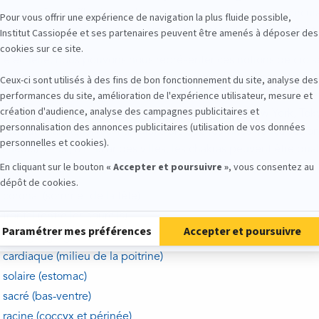
e corps. Ce souffle de vie chemine à travers des voies de circula
 en Chine et nadis en Inde. Lorsque plusieurs voies se croisent,
re échelle, nous pouvons nous représenter ces notions de croi
 de densité urbaines : les villes. Par exemple en France, Paris,
ipales zones d'échange aux niveaux humain, culturel, financier et 
es mégalopoles, les places boursières telles que New York, Toky
e internationale (chakras majeurs) alors que les villes française
ineurs). Ainsi, à l'instar des villes, les chakras peuvent être qu
 chakras majeurs, 21 centres mineurs et 49 points focaux. Les ce
 coronal (sommet de la tête)
frontal (entre les sourcils)
 laryngé (gorge)
cardiaque (milieu de la poitrine)
 solaire (estomac)
 sacré (bas-ventre)
 racine (coccyx et périnée)