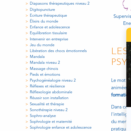
Diapasons thérapeutiques niveau 2
Digitopuncture
Ecriture thérapeutique
Supervis
Élixirs du monde
Ene
Enfance et adolescence
Equilibration tissulaire
Intervenir en entreprise
Jeu du monde
LES
Libération des chocs émotionnels
Mandala
PSY
Mandala niveau 2
Massage chinois
Pieds et émotions
Le mot "c
Psychogénéalogie niveau 2
Réflexes et résilience
animée d'
Réflexologie abdominale
formation
Réussir son installation
Sexualité et thérapie
Dans ces t
Sonothérapie niveau 2
l'intelli
Sophro-analyse
du mental
Sophrologie et maternité
Sophrologie enfance et adolescence
pratique 