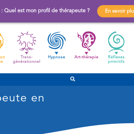
 : Quel est mon profil de thérapeute ?
En savoir plu
ion
Trans-
Hypnose
Art-thérapie
Réflexes
de
générationnel
primitifs
peute en