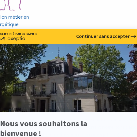
ion métier en
rgétique
 CHAKRAS : DU SOUFFLE DE 
CHIQUES
hakra" signifie "roue de feu" en sanskrit : cette image évoque 
un mouvement rotatoire. La plupart des disciplines de dévelop
 en thérapie énergétique
sont basées sur ces centres de force :
raditions, l'énergie est le souffle de vie qui anime la matière, c'
gence du corps (processus d'autorégulation, d'auto-guérison). Ce
, est "quelque chose" de bien réel. En portant notre conscienc
(et une bonne
formation de thérapeute en énergétique
), la res