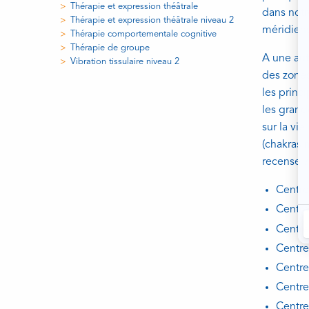
Thérapie et expression théâtrale
dans notr
Thérapie et expression théâtrale niveau 2
méridiens
Thérapie comportementale cognitive
Thérapie de groupe
A une aut
Vibration tissulaire niveau 2
des zones
les princ
les grand
sur la vi
(chakras m
recense 7
Centre
Centre 
Centre
Centre 
Centre
Centre
Centre