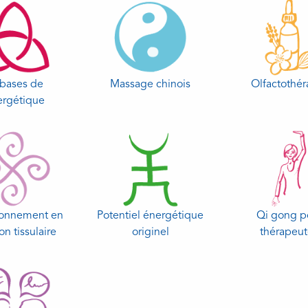
 bases de
Massage chinois
Olfactothér
ergétique
ionnement en
Potentiel énergétique
Qi gong p
on tissulaire
originel
thérapeut