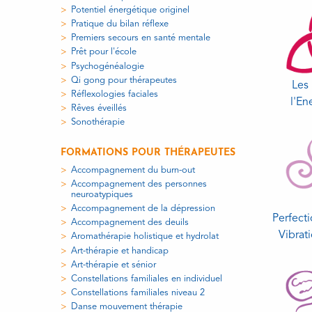
Potentiel énergétique originel
Pratique du bilan réflexe
Premiers secours en santé mentale
Prêt pour l'école
Psychogénéalogie
Qi gong pour thérapeutes
Les
Réflexologies faciales
l'En
Rêves éveillés
Sonothérapie
FORMATIONS POUR THÉRAPEUTES
Accompagnement du burn-out
Accompagnement des personnes
neuroatypiques
Accompagnement de la dépression
Perfect
Accompagnement des deuils
Vibrati
Aromathérapie holistique et hydrolat
Art-thérapie et handicap
Art-thérapie et sénior
Constellations familiales en individuel
Constellations familiales niveau 2
Danse mouvement thérapie