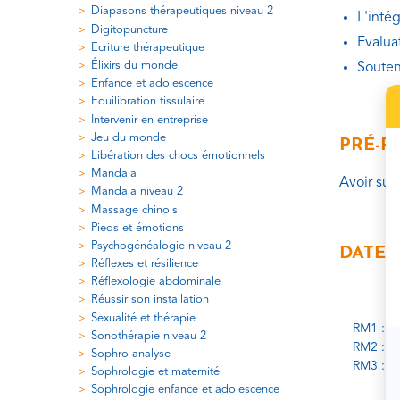
Diapasons thérapeutiques niveau 2
L'inté
Digitopuncture
Evalua
Ecriture thérapeutique
Élixirs du monde
Souten
Enfance et adolescence
Equilibration tissulaire
Intervenir en entreprise
Jeu du monde
PRÉ-R
Libération des chocs émotionnels
Mandala
Avoir suiv
Mandala niveau 2
Massage chinois
Pieds et émotions
Psychogénéalogie niveau 2
DATES 
Réflexes et résilience
Réflexologie abdominale
Réussir son installation
Sexualité et thérapie
RM1 : 1 
Sonothérapie niveau 2
RM2 : 19
Sophro-analyse
RM3 : 24
Sophrologie et maternité
Sophrologie enfance et adolescence