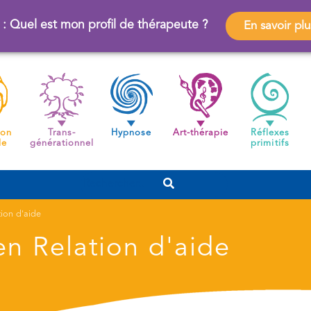
 : Quel est mon profil de thérapeute ?
En savoir plu
ion
Trans-
Hypnose
Art-thérapie
Réflexes
de
générationnel
primitifs
tion d'aide
en Relation d'aide