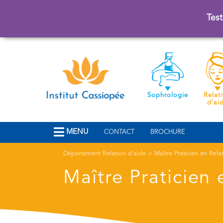
Test
Sophrologie
Relat
d'ai
MENU
CONTACT
BROCHURE
Département Relation d'aide
>
Maître Praticien en Rela
Maître Praticien 