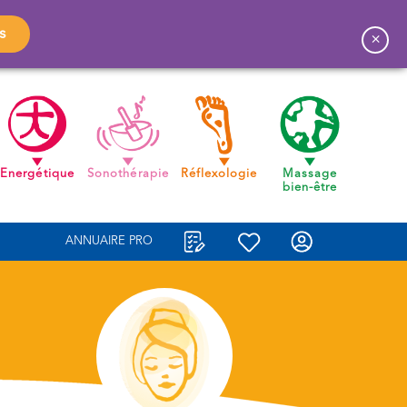
s
×
Energétique
Sonothérapie
Réflexologie
Massage
bien-être
ANNUAIRE PRO