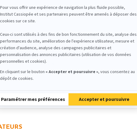
822 stagiaires formés en 22 ans
Préférentiel
3395
Mettre cette formation dans mes favorites.
ATEURS