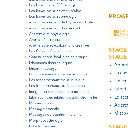
Les bases de la Réflexologie
Les bases de la Relation d'aide
PROGR
Les bases de la Sophrologie
Accompagnement de l'hypersensibilité
Accompagnement du sommeil
Hora
Anatomie et physiologie
Dern
Aromathérapie pratique
Art-thérapie et explorations créatives
STAGE
Les Clés du Changement
STAGE 
Constellations familiales en groupe
Diapasons thérapeutiques
Approf
Dream massage
La com
Equilibre énergétique par le toucher
Les fondamentaux de la Musique
L'écout
Les fondamentaux du Thérapeute
Introd
Intégration sensorielle et émotionnelle
Le scé
Libération des relations dysfonctionnelles
Massage assis
Approf
Massage essentiel
Mises 
Massages de tradition indienne
Morphopsychologie
STAGE
Olfactothérapie