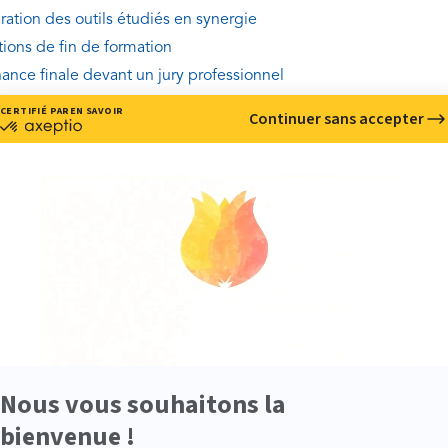
gration des outils étudiés en synergie
tions de fin de formation
ance finale devant un jury professionnel
EQUIS
i le cycle de base en Relation d'aide.
• 1 SESSION
Février 2027
- 5 février 2027
 - 23 mai 2027
 - 28 juillet 2027