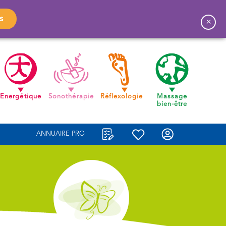
s
×
Energétique
Sonothérapie
Réflexologie
Massage
bien-être
ANNUAIRE PRO