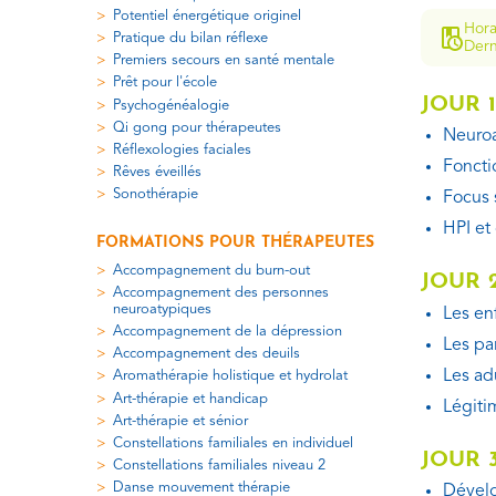
Potentiel énergétique originel
Hora
Pratique du bilan réflexe
Dern
Premiers secours en santé mentale
Prêt pour l'école
JOUR 1
Psychogénéalogie
Qi gong pour thérapeutes
Neuroa
Réflexologies faciales
Foncti
Rêves éveillés
Sonothérapie
Focus s
HPI et
FORMATIONS POUR THÉRAPEUTES
Accompagnement du burn-out
JOUR 
Accompagnement des personnes
neuroatypiques
Les en
Accompagnement de la dépression
Les pa
Accompagnement des deuils
Les ad
Aromathérapie holistique et hydrolat
Art-thérapie et handicap
Légiti
Art-thérapie et sénior
Constellations familiales en individuel
JOUR 
Constellations familiales niveau 2
Danse mouvement thérapie
Dévelo