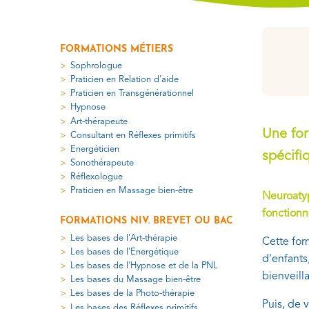
FORMATIONS MÉTIERS
Sophrologue
Praticien en Relation d'aide
Praticien en Transgénérationnel
Hypnose
Art-thérapeute
Une for
Consultant en Réflexes primitifs
Energéticien
spécifi
Sonothérapeute
Réflexologue
Praticien en Massage bien-être
Neuroatyp
fonction
FORMATIONS NIV. BREVET OU BAC
Les bases de l'Art-thérapie
Cette for
Les bases de l'Energétique
d'enfants
Les bases de l'Hypnose et de la PNL
bienveill
Les bases du Massage bien-être
Les bases de la Photo-thérapie
Puis, de 
Les bases des Réflexes primitifs