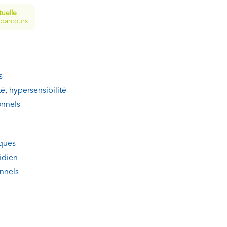
tuelle
 parcours
s
té, hypersensibilité
onnels
iques
idien
onnels