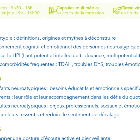
ires : 9h30 - 18h
Capsules multimédias
Classe vir
ier jour : 9h - 16h30
au cours de la formation
en fin de
typie : définitions, origines et mythes à déconstruire
onnement cognitif et émotionnel des personnes neuroatypique
ur le HPI (haut potentiel intellectuel) : douance, multipotentiali
 comorbidités fréquentes : TDAH, troubles DYS, troubles émoti
2
fants neuroatypiques : besoins éducatifs et émotionnels spécif
rents : leur rôle et leur accompagnement dans les défis du quot
ultes neuroatypiques : enjeux professionnels, sociaux et émoti
mer leurs ressentis et réduire le sentiment de décalage
3
pper une posture d'écoute active et bienveillante