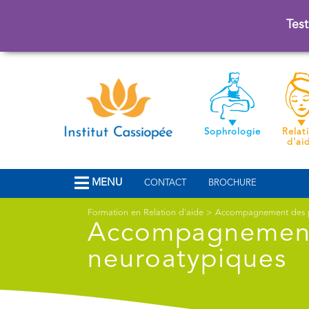
Test
Sophrologie
Relat
d'ai
MENU
CONTACT
BROCHURE
Formation en Relation d'aide
>
Accompagnement des p
Accompagnement
neuroatypiques