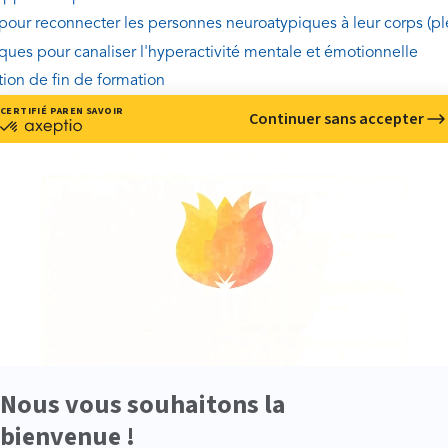
 pour reconnecter les personnes neuroatypiques à leur corps (ple
ques pour canaliser l'hyperactivité mentale et émotionnelle
tion de fin de formation
Une
ATTESTATION DE FORMATION
vous sera délivrée sur présentation
d’un livret
comportant 
EQUIS
apeute, professionnel de santé, enseignant, éducateur ou travaill
 • 3 SESSIONS