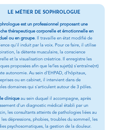
LE MÉTIER DE SOPHROLOGUE
phrologue est un professionnel proposant une
che thérapeutique corporelle et émotionnelle en
iduel ou en groupe
. Il travaille en état modifié de
ence qu'il induit par la voix. Pour ce faire, il utilise
piration, la détente musculaire, la conscience
elle et la visualisation créatrice. Il enregistre les
ques proposées afin que le/les sujet(s) s'entraîne(nt)
ute autonomie. Au sein d'EHPAD, d'hôpitaux,
eprises ou en cabinet, il intervient dans de
ples domaines qui s'articulent autour de 3 pôles.
le clinique
au sein duquel il accompagne, après
issement d'un diagnostic médical établi par un
in, les consultants atteints de pathologies liées au
, les dépressions, phobies, troubles du sommeil, les
ies psychosomatiques, la gestion de la douleur.