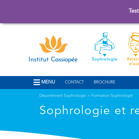
Test
Sophrologie
Relat
d'ai
MENU
CONTACT
BROCHURE
Département Sophrologie
>
Formation Sophrologie
Sophrologie et r