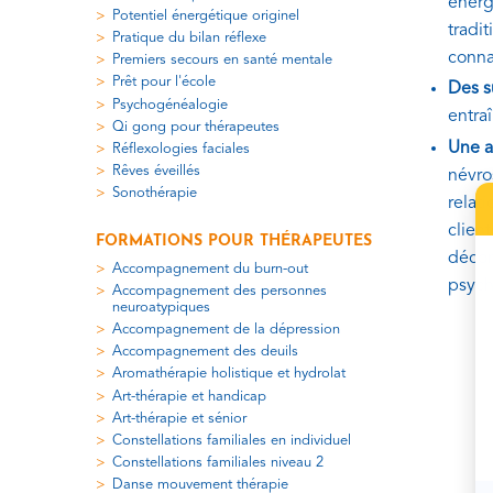
énerg
Potentiel énergétique originel
tradit
Pratique du bilan réflexe
conna
Premiers secours en santé mentale
Prêt pour l'école
Des s
Psychogénéalogie
entra
Qi gong pour thérapeutes
Une a
Réflexologies faciales
Rêves éveillés
névro
Sonothérapie
relat
clien
FORMATIONS POUR THÉRAPEUTES
décons
Accompagnement du burn-out
psych
Accompagnement des personnes
neuroatypiques
Accompagnement de la dépression
Accompagnement des deuils
Aromathérapie holistique et hydrolat
Art-thérapie et handicap
Art-thérapie et sénior
Constellations familiales en individuel
Constellations familiales niveau 2
Danse mouvement thérapie