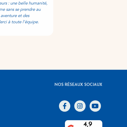
eurs : une belle humanité,
murs qui respirent le bien-être ! 
me sans se prendre au
satisfaite de ma formation et je 
e aventure et des
continuer sur ma deuxième année
Merci à toute l’équipe.
NOS RÉSEAUX SOCIAUX
4,9