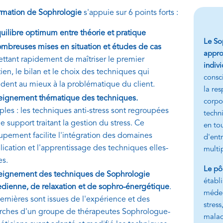
rmation de Sophrologie
s'appuie sur 6 points forts :
uilibre optimum entre théorie et pratique
Le So
mbreuses mises en situation et études de cas
appro
ttant rapidement de maîtriser le premier
indiv
ien, le bilan et le choix des techniques qui
consci
dent au mieux à la problématique du client.
la res
eignement thématique des techniques.
corpor
les : les techniques anti-stress sont regroupées
techni
e support traitant la gestion du stress. Ce
en to
upement facilite l'intégration des domaines
d'entr
lication et l'apprentissage des techniques elles-
multi
s.
Le pô
eignement des techniques de Sophrologie
établ
dienne, de relaxation et de sophro-énergétique
.
médec
ernières sont issues de l'expérience et des
stress
rches d'un groupe de thérapeutes Sophrologue-
malad