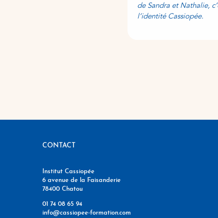
 volonté de nous transmettre leur
de Sandra et Nathalie, c
eillance. Un énorme merci.
l’identité Cassiopée.
CONTACT
Institut Cassiopée
6 avenue de la Faisanderie
78400 Chatou
01 74 08 65 94
info@cassiopee-formation.com