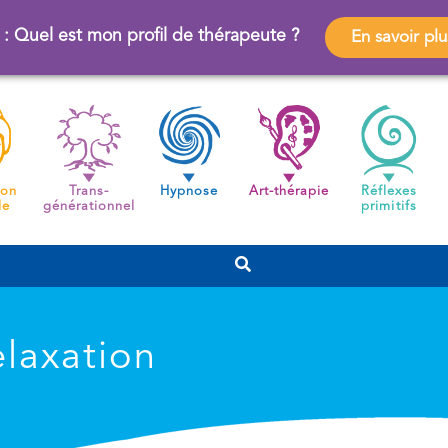
 : Quel est mon profil de thérapeute ?
En savoir plu
ion
Trans-
Hypnose
Art-thérapie
Réflexes
de
générationnel
primitifs
elaxation