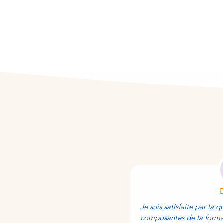
Nabila K.
ète, qui respecte chaque
Je suis satisfaite par la q
st sublime. Les formateurs sont
composantes de la format