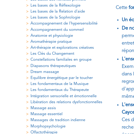
Les bases de la Réflexologie
Cette
fo
Les bases de la Relation d'aide
Les bases de la Sophrologie
Un éq
Accompagnement de l'hypersensibilité
De no
Accompagnement du sommeil
perme
Anatomie et physiologie
Aromathérapie pratique
entret
Art-thérapie et explorations créatives
répon
Les Clés du Changement
L'ens
Constellations familiales en groupe
Diapasons thérapeutiques
Exemp
Dream massage
dans l
Equilibre énergétique par le toucher
regro
Les fondamentaux de la Musique
d'app
Les fondamentaux du Thérapeute
Intégration sensorielle et émotionnelle
même
Libération des relations dysfonctionnelles
L'ens
Massage assis
Cayce
Massage essentiel
Ces d
Massages de tradition indienne
Morphopsychologie
reche
Olfactothérapie