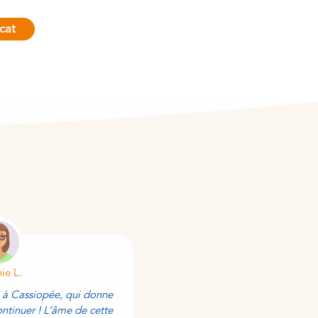
cat
nie L.
Yuliya S.
e à Cassiopée, qui donne
Grand merci pour cette belle an
ntinuer ! L’âme de cette
personnelle à côté de si belles â