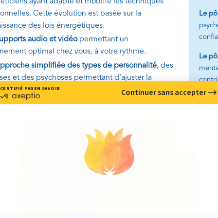
éticiens ayant adapté et modifié les techniques
ionnelles. Cette évolution est basée sur la
Le pô
psych
issance des lois énergétiques.
confia
upports audio et vidéo
permettant un
înement optimal chez vous, à votre rythme.
Le pô
pproche simplifiée des types de personnalité
, des
mental
ses et des psychoses permettant d'ajuster la
contr
ion thérapeute-client et de pouvoir reconnaître des
sujet 
ts pour lesquels ces techniques sont fortement
consc
eillées (les structures borderline et les
otiques).
LES DÉBOUCHÉS
Ouverture d'un cabinet en libéral.
Vacations dans les secteurs éducatif, sportif, scolaire, h