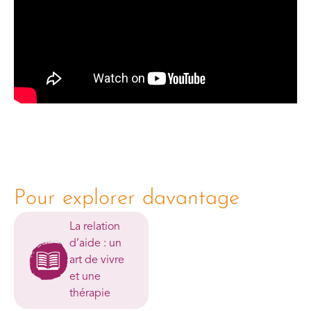
Pour explorer davantage
La relation
d’aide : un
art de vivre
et une
thérapie