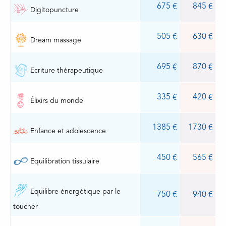
675
845
Digitopuncture
505
630
Dream massage
695
870
Ecriture thérapeutique
335
420
Élixirs du monde
1385
1730
Enfance et adolescence
450
565
Equilibration tissulaire
Equilibre énergétique par le
750
940
toucher