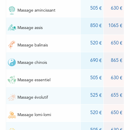
505
630
Massage amincissant
850
1065
Massage assis
520
650
Massage balinais
690
865
Massage chinois
505
630
Massage essentiel
525
655
Massage évolutif
520
650
Massage lomi-lomi