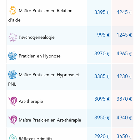
Maître Praticien en Relation
3395
4245
d'aide
995
1245
Psychogénéalogie
3970
4965
Praticien en Hypnose
Maître Praticien en Hypnose et
3385
4230
PNL
3095
3870
Art-thérapie
3950
4940
Maître Praticien en Art-thérapie
2920
3650
Réflexes primitifs