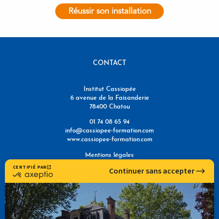
Réussir son installation
CONTACT
Institut Cassiopée
6 avenue de la Faisanderie
78400 Chatou
01 74 08 65 94
info@cassiopee-formation.com
www.cassiopee-formation.com
Mentions légales
Politique de confidentialité
NOUS TROUVER