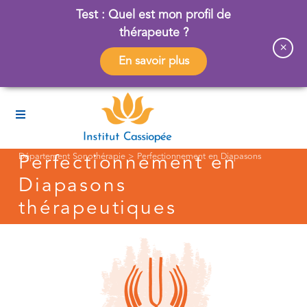
Test : Quel est mon profil de
thérapeute ?
×
En savoir plus
Département Sonothérapie
>
Perfectionnement en Diapasons
Perfectionnement en
thérapeutiques
Diapasons
thérapeutiques