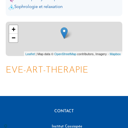
Sophrologie et relaxation
+
−
Leaflet
| Map data ©
OpenStreetMap
contributors, Imagery -
Mapbox
EVE-ART-THERAPIE
CONTACT
Institut Cassiopée