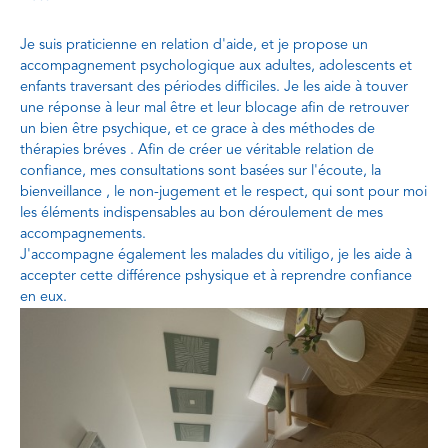
Je suis praticienne en relation d'aide, et je propose un
accompagnement psychologique aux adultes, adolescents et
enfants traversant des périodes difficiles. Je les aide à touver
une réponse à leur mal être et leur blocage afin de retrouver
un bien être psychique, et ce grace à des méthodes de
thérapies bréves . Afin de créer ue véritable relation de
confiance, mes consultations sont basées sur l'écoute, la
bienveillance , le non-jugement et le respect, qui sont pour moi
les éléments indispensables au bon déroulement de mes
accompagnements.
J'accompagne également les malades du vitiligo, je les aide à
accepter cette différence pshysique et à reprendre confiance
en eux.